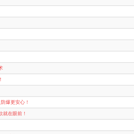
术
案！
火防爆更安心！
款就在眼前！